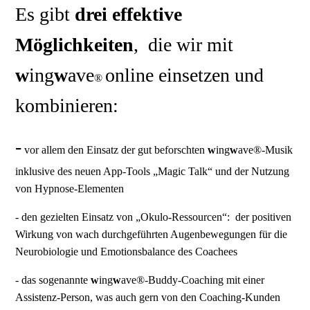
Es gibt
drei effektive
Möglichkeiten
, die wir mit
w
ing
w
ave
online einsetzen und
®
kombinieren:
-
vor allem den Einsatz der gut beforschten
w
ing
w
ave®-Musik
inklusive des neuen App-Tools „Magic Talk“ und der Nutzung
von Hypnose-Elementen
-
den gezielten Einsatz von „Okulo-Ressourcen“: der positiven
Wirkung von wach durchgeführten Augenbewegungen für die
Neurobiologie und Emotionsbalance des Coachees
-
das sogenannte
w
ing
w
ave®-Buddy-Coaching mit einer
Assistenz-Person, was auch gern von den Coaching-Kunden